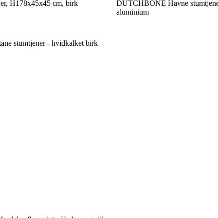
ner, H178x45x45 cm, birk
DUTCHBONE Havne stumtjener
aluminium
 stumtjener - hvidkalket birk