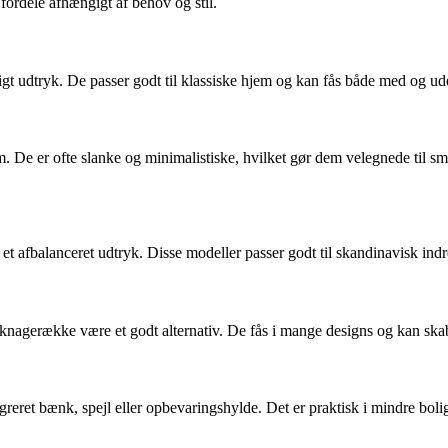
fordele afhængigt af behov og stil.
urligt udtryk. De passer godt til klassiske hjem og kan fås både med og u
. De er ofte slanke og minimalistiske, hvilket gør dem velegnede til små
et afbalanceret udtryk. Disse modeller passer godt til skandinavisk indr
agerække være et godt alternativ. De fås i mange designs og kan skabe e
eret bænk, spejl eller opbevaringshylde. Det er praktisk i mindre bolig