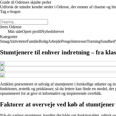
Guide til Odenses skjulte perler
Udforsk de mindre kendte steder i Odense, der emmer af charme og histo
Tag e-bogen
Jeres Odense
Min side
Opret profil
Nyhedsbrevet
Kategorier
Smag
Aktiviteter
Familie
Bolig
Arbejde
Penge
Interesser
Træning
Sundhed
Stumtjenere til enhver indretning – fra kla
Artiklen præsenterer et udvalg af stumtjenere i forskellige stilarter og 
funktioner, æstetik og prisklasser, så du lettere kan finde en model, de
opsummeret for at give et informativt og inspirerende overblik.
Faktorer at overveje ved køb af stumtjener
Når du vælger stumtjener, handler det både om funktionalitet, udtryk og 