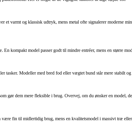
ver et varmt og klassisk udtryk, mens metal ofte signalerer moderne m
 En kompakt model passer godt til mindre entréer, mens en større model
ler tasker. Modeller med bred fod eller vægtet bund står mere stabilt og 
 som gør dem mere fleksible i brug. Overvej, om du ønsker en model, der 
være fin til midlertidig brug, mens en kvalitetsmodel i massivt træ elle