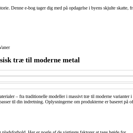
rie. Denne e-bog tager dig med på opdagelse i byens skjulte skatte, fra
Vaner
ssisk træ til moderne metal
materialer – fra traditionelle modeller i massivt træ til moderne variante
r passer til din indretning. Oplysningerne om produkterne er baseret på o
pladsforhold. Her er nogle af de vigtigste faktorer at tage højde for.