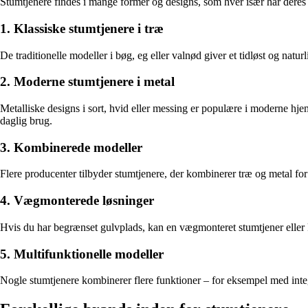
Stumtjenere findes i mange former og designs, som hver især har deres 
1. Klassiske stumtjenere i træ
De traditionelle modeller i bøg, eg eller valnød giver et tidløst og nat
2. Moderne stumtjenere i metal
Metalliske designs i sort, hvid eller messing er populære i moderne hjem
daglig brug.
3. Kombinerede modeller
Flere producenter tilbyder stumtjenere, der kombinerer træ og metal for 
4. Vægmonterede løsninger
Hvis du har begrænset gulvplads, kan en vægmonteret stumtjener eller kn
5. Multifunktionelle modeller
Nogle stumtjenere kombinerer flere funktioner – for eksempel med integr