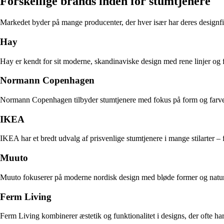
Forskellige brands inden for stumtjenere
Markedet byder på mange producenter, der hver især har deres designfi
Hay
Hay er kendt for sit moderne, skandinaviske design med rene linjer og f
Normann Copenhagen
Normann Copenhagen tilbyder stumtjenere med fokus på form og farve. D
IKEA
IKEA har et bredt udvalg af prisvenlige stumtjenere i mange stilarter – f
Muuto
Muuto fokuserer på moderne nordisk design med bløde former og naturlig
Ferm Living
Ferm Living kombinerer æstetik og funktionalitet i designs, der ofte h