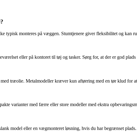
e?
ække typisk monteres på væggen. Stumtjenere giver fleksibilitet og kan 
relset eller på kontoret til tøj og tasker. Sørg for, at der er god plads
med træolie. Metalmodeller kræver kun aftørring med en tør klud for at 
akte varianter med færre eller store modeller med ekstra opbevaringsm
slank model eller en vægmonteret løsning, hvis du har begrænset plads.