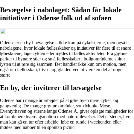
Bevægelse i nabolaget: Sådan får lokale
initiativer i Odense folk ud af sofaen
Odense er en by i bevægelse – ikke kun på cykelstierne, men også i
nabolagene, hvor lokale fællesskaber og initiativer får flere til at snøre
løbeskoene, tage cyklen eller mødes til fælles aktiviteter. Fra grønne
parker til bynære stier og små fællesskaber i boligområderne spirer
lysten til at røre sig sammen. Det handler ikke kun om motion, men
også om fællesskab, trivsel og glæden ved at være en del af noget
større.
En by, der inviterer til bevægelse
Odense har i mange år arbejdet på at gøre byen mere cykel- og
gangvenlig. De mange grønne områder, som Munke Mose,
Eventyrhaven og stierne langs Odense Å, giver oplagte muligheder for
at kombinere hverdagsmotion med naturoplevelser. Det er steder, hvor
man kan gå en tur efter arbejde, løbe en runde i weekenden eller
mødes med naboer til en spontan picnic.