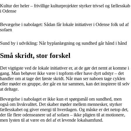
Kultur der heler – frivillige kulturprojekter styrker trivsel og fællesskab
i Odense
Bevægelse i nabolaget: Sådan får lokale initiativer i Odense folk ud af
sofaen
Sund by i udvikling: Når byplanlægning og sundhed går hånd i hånd
Små skridt, stor forskel
Det vigtigste ved de lokale initiativer er, at de gør det nemt at komme i
gang. Man behøver ikke være i topform eller have dyrt udstyr – det
handler om at tage det første skridt. Når man ser naboen tage cyklen
eller møder en gruppe, der går en tur sammen, kan det inspirere til selv
at deltage.
Bevægelse i nabolaget er ikke kun et spørgsmål om sundhed, men
også om livskvalitet. Det skaber møder mellem mennesker, styrker
fællesskabet og giver energi til hverdagen. Og måske er det netop det,
der får flere odenseanere ud af sofaen – ikke pligten til at motionere,
men lysten til at være en del af et levende lokalsamfund.