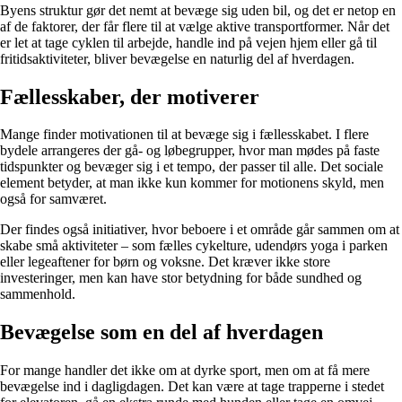
Byens struktur gør det nemt at bevæge sig uden bil, og det er netop en
af de faktorer, der får flere til at vælge aktive transportformer. Når det
er let at tage cyklen til arbejde, handle ind på vejen hjem eller gå til
fritidsaktiviteter, bliver bevægelse en naturlig del af hverdagen.
Fællesskaber, der motiverer
Mange finder motivationen til at bevæge sig i fællesskabet. I flere
bydele arrangeres der gå- og løbegrupper, hvor man mødes på faste
tidspunkter og bevæger sig i et tempo, der passer til alle. Det sociale
element betyder, at man ikke kun kommer for motionens skyld, men
også for samværet.
Der findes også initiativer, hvor beboere i et område går sammen om at
skabe små aktiviteter – som fælles cykelture, udendørs yoga i parken
eller legeaftener for børn og voksne. Det kræver ikke store
investeringer, men kan have stor betydning for både sundhed og
sammenhold.
Bevægelse som en del af hverdagen
For mange handler det ikke om at dyrke sport, men om at få mere
bevægelse ind i dagligdagen. Det kan være at tage trapperne i stedet