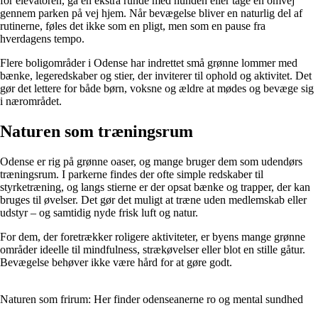
for elevatoren, gå en ekstra runde med hunden eller tage en omvej
gennem parken på vej hjem. Når bevægelse bliver en naturlig del af
rutinerne, føles det ikke som en pligt, men som en pause fra
hverdagens tempo.
Flere boligområder i Odense har indrettet små grønne lommer med
bænke, legeredskaber og stier, der inviterer til ophold og aktivitet. Det
gør det lettere for både børn, voksne og ældre at mødes og bevæge sig
i nærområdet.
Naturen som træningsrum
Odense er rig på grønne oaser, og mange bruger dem som udendørs
træningsrum. I parkerne findes der ofte simple redskaber til
styrketræning, og langs stierne er der opsat bænke og trapper, der kan
bruges til øvelser. Det gør det muligt at træne uden medlemskab eller
udstyr – og samtidig nyde frisk luft og natur.
For dem, der foretrækker roligere aktiviteter, er byens mange grønne
områder ideelle til mindfulness, strækøvelser eller blot en stille gåtur.
Bevægelse behøver ikke være hård for at gøre godt.
Naturen som frirum: Her finder odenseanerne ro og mental sundhed